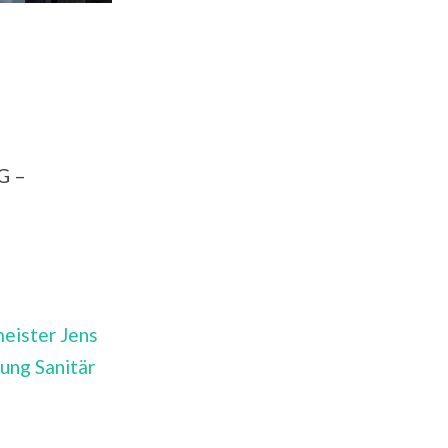
G –
eister Jens
ng Sanitär