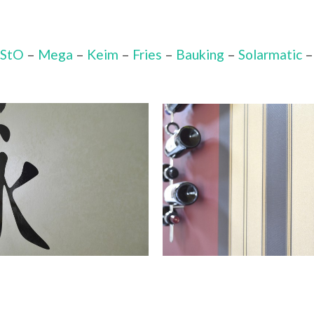
StO
–
Mega
–
Keim
–
Fries
–
Bauking
–
Solarmatic