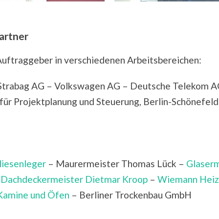
artner
Auftraggeber in verschiedenen Arbeitsbereichen:
 Strabag AG – Volkswagen AG – Deutsche Telekom A
für Projektplanung und Steuerung, Berlin-Schönefeld
liesenleger
– Maurermeister Thomas Lück –
Glaserm
–
Dachdeckermeister Dietmar Kroop
–
Wiemann Heizu
Kamine und Öfen
– Berliner Trockenbau GmbH